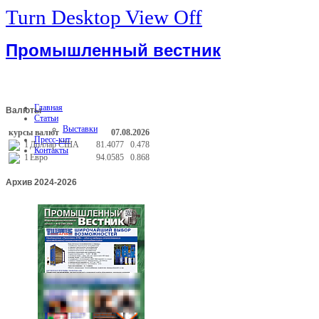
Turn Desktop View Off
Промышленный вестник
Главная
Валюты
Статьи
Выставки
курсы валют
07.08.2026
Пресс-кит
1
Доллар США
81.4077
0.478
Контакты
1
Евро
94.0585
0.868
Архив
2024-2026