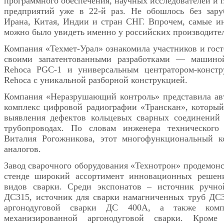
программного обеспечения, научных исследователей и 
предприятий уже в 22-й раз. Не обошлось без зару
Ирана, Китая, Индии и стран СНГ. Впрочем, самые и
можно было увидеть именно у российских производите
Компания «Техмет-Урал» ознакомила участников и гост
своими запатентованными разработками — машино
Rehoca PGC-1 и универсальным центратором-констр
Rehoca с уникальной разборной конструкцией.
Компания «Неразрушающий контроль» представила ав
комплекс цифровой радиографии «Транскан», который
выявления дефектов кольцевых сварных соединений 
трубопроводах. По словам инженера технического
Виталия Рогожникова, этот многофункциональный к
аналогов.
Завод сварочного оборудования «Технотрон» продемонс
стенде широкий ассортимент инновационных решен
видов сварки. Среди экспонатов – источник ручно
ДС315, источник для сварки намагниченных труб ДС
аргонодуговой сварки ДС 400А, а также ком
механизированной аргонодуговой сварки. Кроме 